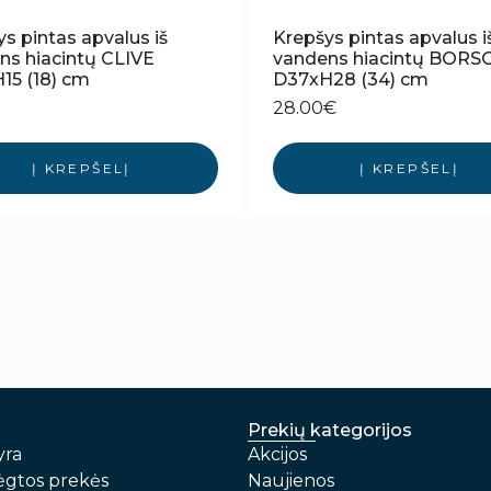
s pintas apvalus iš
Krepšys pintas apvalus i
ns hiacintų CLIVE
vandens hiacintų BORS
15 (18) cm
D37xH28 (34) cm
28.00
€
Į KREPŠELĮ
Į KREPŠELĮ
Prekių kategorijos
yra
Akcijos
gtos prekės
Naujienos