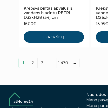
Krepšys pintas apvalus iš
Krepšy
vandens hiacintų PETRI
vande
D32xH28 (34) cm
D26xH
16.00
€
13.95
€
Į KREPŠELĮ
1
2
3
…
1 470
→
Nuorodos
Mano pask
Mano pamė