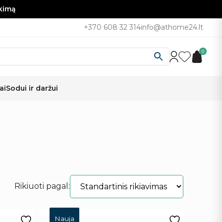
nkimą
+370 608 32 314
info@athome24.lt
0
ai
Sodui ir daržui
Rikiuoti pagal:
Nauja