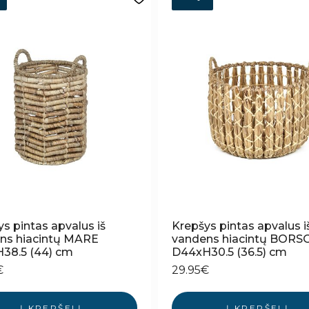
s pintas apvalus iš
Krepšys pintas apvalus i
ns hiacintų MARE
vandens hiacintų BORS
38.5 (44) cm
D44xH30.5 (36.5) cm
€
29.95
€
Į KREPŠELĮ
Į KREPŠELĮ