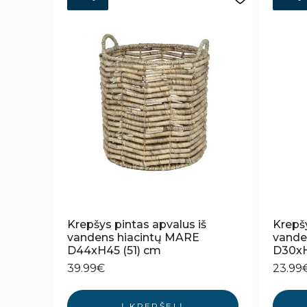
Krepšys pintas apvalus iš
Krepšy
vandens hiacintų MARE
vande
D44xH45 (51) cm
D30xH
39.99
€
23.99
Į KREPŠELĮ