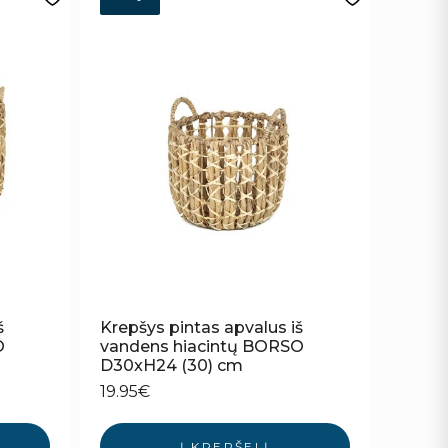
š
Krepšys pintas apvalus iš
O
vandens hiacintų BORSO
D30xH24 (30) cm
19.95
€
Į KREPŠELĮ