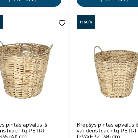
Nauja
s pintas apvalus iš
Krepšys pintas apvalus i
ns hiacintų PETRI
vandens hiacintų PETRI
35 (41) cm
D37xH32 (38) cm