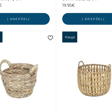
€
19.95
€
Į KREPŠELĮ
Į KREPŠELĮ
Nauja