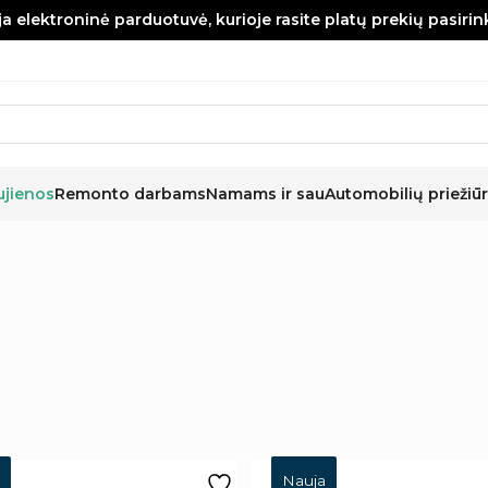
a elektroninė parduotuvė, kurioje rasite platų prekių pasiri
ujienos
Remonto darbams
Namams ir sau
Automobilių priežiūr
Nauja