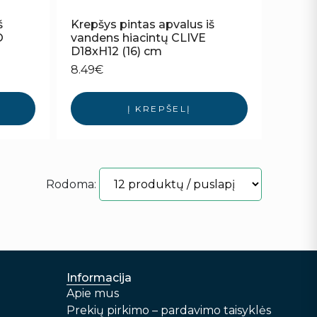
š
Krepšys pintas apvalus iš
O
vandens hiacintų CLIVE
D18xH12 (16) cm
8.49
€
Į KREPŠELĮ
Rodoma:
Informacija
Apie mus
Prekių pirkimo – pardavimo taisyklės