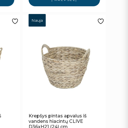
Nauja
š
Krepšys pintas apvalus iš
vandens hiacintų CLIVE
D36xH21 (24) cm