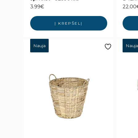
3.99
€
22.00
Į KREPŠELĮ
Nauja
Nauja