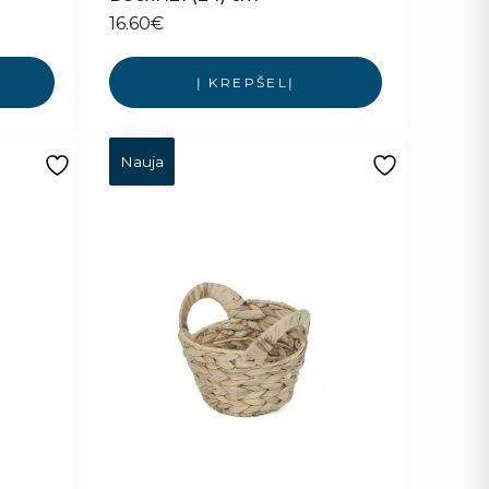
16.60
€
Į KREPŠELĮ
Nauja