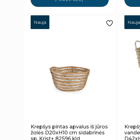
Nauja
Nauja
Krepšys pintas apvalus iš jūros
Krepšy
žolės D20xH10 cm sidabrinės
vande
sp. Krist+ 82596 kld
D42xH