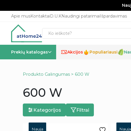
Nauj
Apie mus
Kontaktai
D.U.K
Naudingi patarimai
Išpardavimas
Prekių katalogas
Akcijos
Populiariausi
Na
%
Produkto Galingumas > 600 W
600 W
Kategorijos
Filtrai
Nauja
Nauja