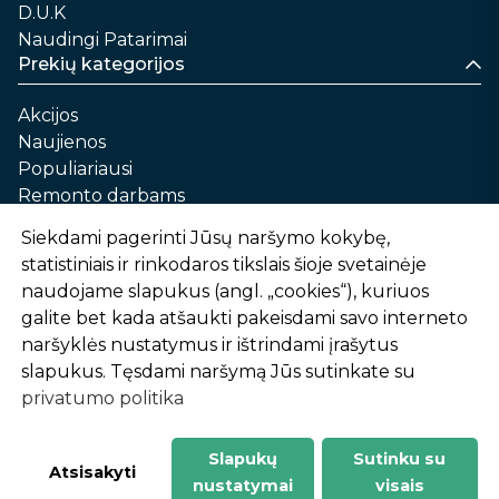
D.U.K
Naudingi Patarimai
Prekių kategorijos
Akcijos
Naujienos
Populiariausi
Remonto darbams
Namams ir sau
Siekdami pagerinti Jūsų naršymo kokybę,
Automobilių priežiūrai
statistiniais ir rinkodaros tikslais šioje svetainėje
Sodui ir daržui
naudojame slapukus (angl. „cookies“), kuriuos
Informacija
galite bet kada atšaukti pakeisdami savo interneto
naršyklės nustatymus ir ištrindami įrašytus
Apie mus
slapukus. Tęsdami naršymą Jūs sutinkate su
Prekių pirkimo – pardavimo taisyklės
privatumo politika
Prekių pristatymas ir atsiėmimas
Garantinis aptarnavimas ir prekių grąžinimas
Privatumo politika
Slapukų
Sutinku su
-
1
2
%
n
u
o
l
a
i
d
a
Atsisakyti
nustatymai
visais