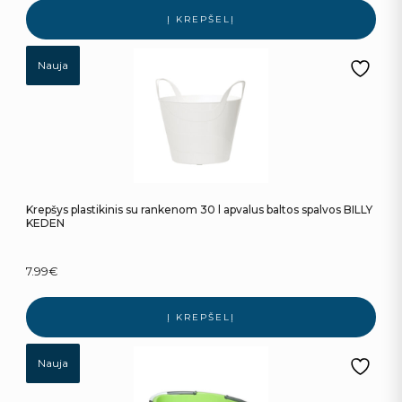
Į KREPŠELĮ
Nauja
Krepšys plastikinis su rankenom 30 l apvalus baltos spalvos BILLY
KEDEN
7.99
€
Į KREPŠELĮ
Nauja