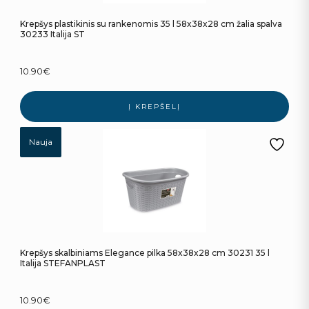
Krepšys plastikinis su rankenomis 35 l 58x38x28 cm žalia spalva
30233 Italija ST
10.90
€
Į KREPŠELĮ
Nauja
Krepšys skalbiniams Elegance pilka 58x38x28 cm 30231 35 l
Italija STEFANPLAST
10.90
€