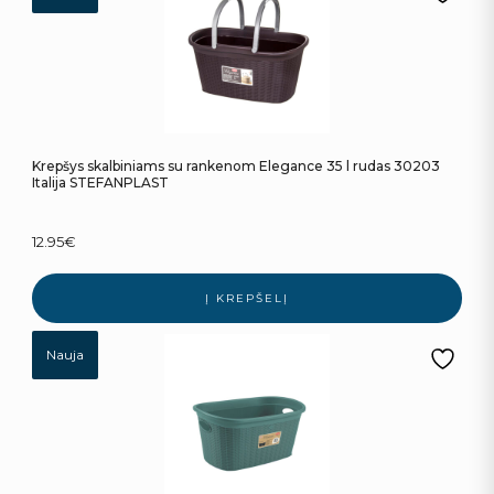
Krepšys skalbiniams su rankenom Elegance 35 l rudas 30203
Italija STEFANPLAST
12.95
€
Į KREPŠELĮ
Nauja