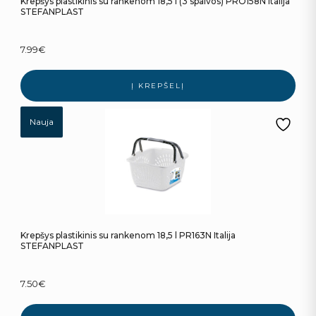
Krepšys plastikinis su rankenom 18,5 l (3 spalvos) PRO158N Italija
STEFANPLAST
7.99
€
Į KREPŠELĮ
Nauja
Krepšys plastikinis su rankenom 18,5 l PR163N Italija
STEFANPLAST
7.50
€