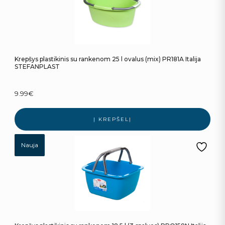
Krepšys plastikinis su rankenom 25 l ovalus (mix) PR181A Italija
STEFANPLAST
9.99
€
Į KREPŠELĮ
Nauja