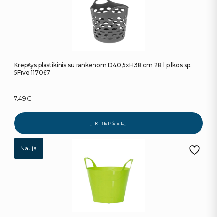
Krepšys plastikinis su rankenom D40,5xH38 cm 28 l pilkos sp.
5Five 117067
7.49
€
Į KREPŠELĮ
Nauja