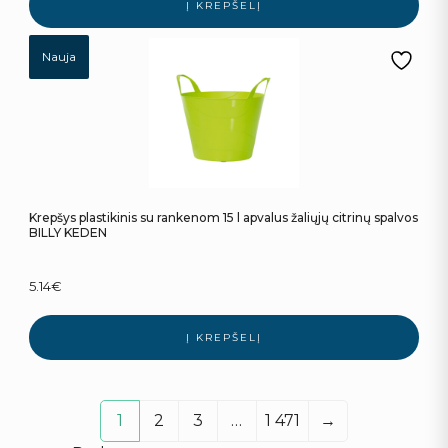
Į KREPŠELĮ
Nauja
Krepšys plastikinis su rankenom 15 l apvalus žaliųjų citrinų spalvos
BILLY KEDEN
5.14
€
Į KREPŠELĮ
1
2
3
…
1 471
→