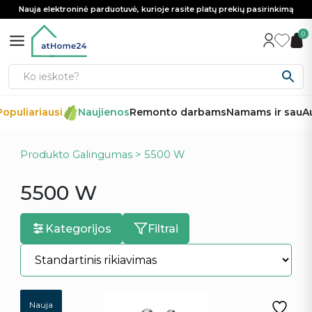
Nauja elektroninė parduotuvė, kurioje rasite platų prekių pasirinkimą
0
opuliariausi
Naujienos
Remonto darbams
Namams ir sau
Au
Produkto Galingumas > 5500 W
5500 W
Kategorijos
Filtrai
Nauja