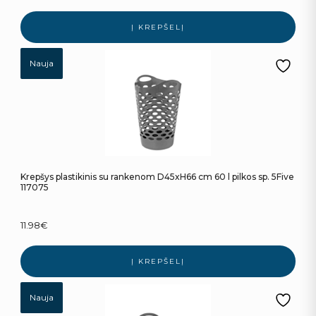
Į KREPŠELĮ
Nauja
Krepšys plastikinis su rankenom D45xH66 cm 60 l pilkos sp. 5Five
117075
11.98
€
Į KREPŠELĮ
Nauja