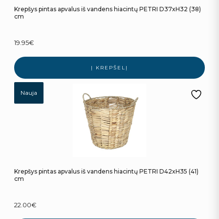
Krepšys pintas apvalus iš vandens hiacintų PETRI D37xH32 (38)
cm
19.95
€
Į KREPŠELĮ
Nauja
Krepšys pintas apvalus iš vandens hiacintų PETRI D42xH35 (41)
cm
22.00
€