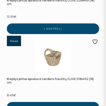
Krepšys pintas apvalus iš vandens hiacintų CLIVE D26xH15 (18)
cm
13.95
€
Į KREPŠELĮ
Nauja
Krepšys pintas apvalus iš vandens hiacintų CLIVE D18xH12 (16)
cm
8.49
€