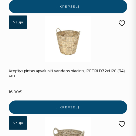
Į KREPŠELĮ
Nauja
Krepšys pintas apvalus iš vandens hiacintų PETRI D32xH28 (34)
cm
16.00
€
Į KREPŠELĮ
Nauja