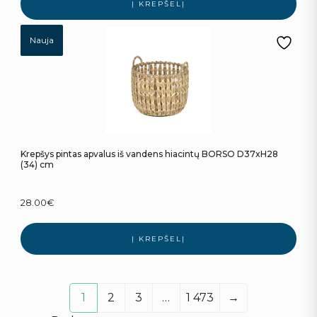
Į KREPŠELĮ
Nauja
Krepšys pintas apvalus iš vandens hiacintų BORSO D37xH28
(34) cm
28.00
€
Į KREPŠELĮ
1
2
3
…
1 473
→