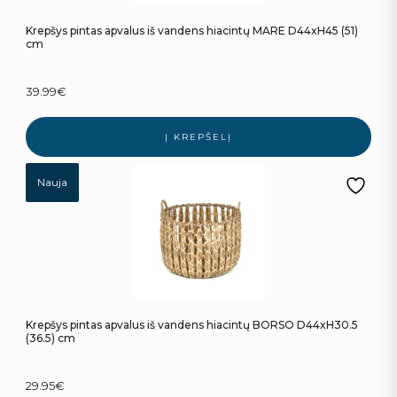
Krepšys pintas apvalus iš vandens hiacintų MARE D44xH45 (51)
cm
39.99
€
Į KREPŠELĮ
Nauja
Krepšys pintas apvalus iš vandens hiacintų BORSO D44xH30.5
(36.5) cm
29.95
€