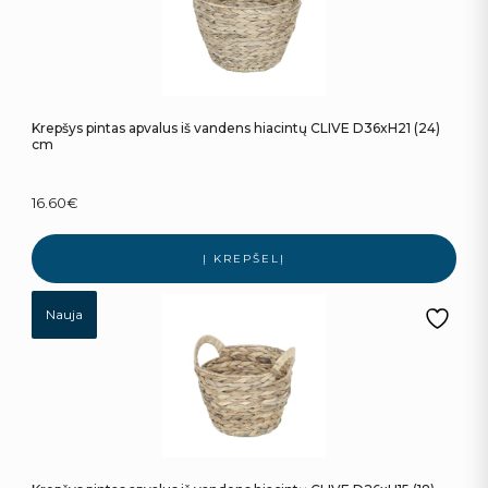
Krepšys pintas apvalus iš vandens hiacintų CLIVE D36xH21 (24)
cm
16.60
€
Į KREPŠELĮ
Nauja