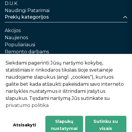
D.U.K
Naudingi Patarimai
Prekių kategorijos
Akcijos
Naujienos
Populiariausi
Remonto darbams
Namams ir sau
Siekdami pagerinti Jūsų naršymo kokybę,
Automobilių priežiūrai
statistiniais ir rinkodaros tikslais šioje svetainėje
Sodui ir daržui
naudojame slapukus (angl. „cookies“), kuriuos
Informacija
galite bet kada atšaukti pakeisdami savo interneto
naršyklės nustatymus ir ištrindami įrašytus
Apie mus
slapukus. Tęsdami naršymą Jūs sutinkate su
Prekių pirkimo – pardavimo taisyklės
privatumo politika
Prekių pristatymas ir atsiėmimas
Garantinis aptarnavimas ir prekių grąžinimas
Privatumo politika
Slapukų
Sutinku su
-
1
2
%
n
u
o
l
a
i
d
a
Atsisakyti
nustatymai
visais