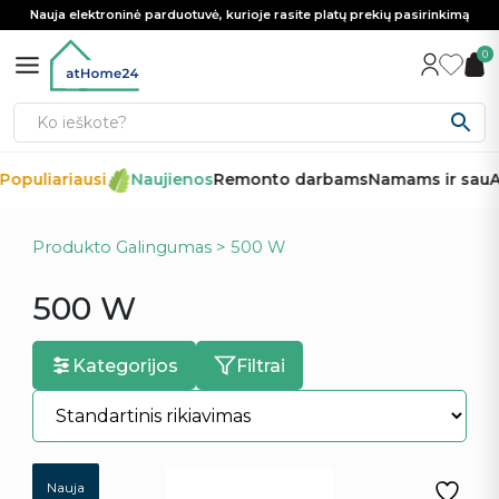
Nauja elektroninė parduotuvė, kurioje rasite platų prekių pasirinkimą
0
opuliariausi
Naujienos
Remonto darbams
Namams ir sau
Au
Produkto Galingumas > 500 W
500 W
Kategorijos
Filtrai
Nauja