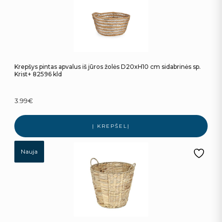
Krepšys pintas apvalus iš jūros žolės D20xH10 cm sidabrinės sp.
Krist+ 82596 kld
3.99
€
Į KREPŠELĮ
Nauja