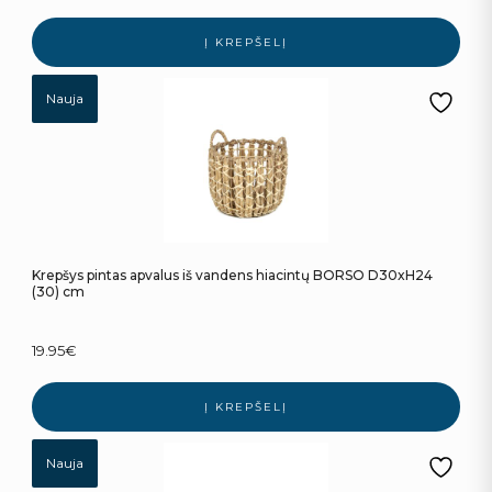
Į KREPŠELĮ
Nauja
Krepšys pintas apvalus iš vandens hiacintų BORSO D30xH24
(30) cm
19.95
€
Į KREPŠELĮ
Nauja