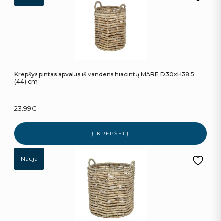
Krepšys pintas apvalus iš vandens hiacintų MARE D30xH38.5
(44) cm
23.99
€
Į KREPŠELĮ
Nauja