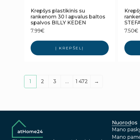
Krepšys plastikinis su
Krepšy
rankenom 30 l apvalus baltos
ranken
spalvos BILLY KEDEN
STEF
7.99
€
7.50
€
Į KREPŠELĮ
1
2
3
…
1 472
→
Nuorodos
Mano pask
Mano pamė