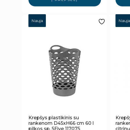
Nauja
Nauja
Krepšys plastikinis su
Krepšy
rankenom D45xH66 cm 60 l
ranken
pilkos sp. 5Five 117075
citri