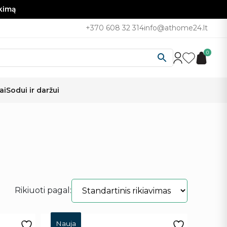
nkimą
+370 608 32 314
info@athome24.lt
0
ai
Sodui ir daržui
Rikiuoti pagal:
Nauja