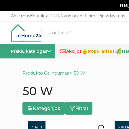
Nauj
Apie mus
Kontaktai
D.U.K
Naudingi patarimai
Išpardavimas
Prekių katalogas
Akcijos
Populiariausi
Na
%
Produkto Galingumas > 50 W
50 W
Kategorijos
Filtrai
Nauja
Nauja