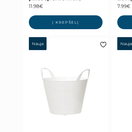
11.98
€
7.99
€
Į KREPŠELĮ
Nauja
Nauja