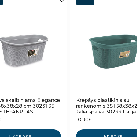
ys skalbiniams Elegance
Krepšys plastikinis su
 58x38x28 cm 30231 35 l
rankenomis 35 l 58x38x
ja STEFANPLAST
žalia spalva 30233 Italija
€
10.90
€
Į KREPŠELĮ
Į KREPŠELĮ