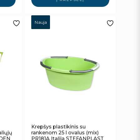
Nauja
Krepšys plastikinis su
liųjų
rankenom 25 l ovalus (mix)
EDEN
PR181A Italija STEFANPLAST