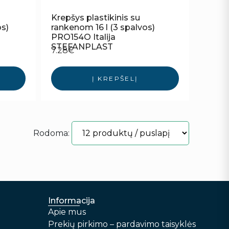
Krepšys plastikinis su
os)
rankenom 16 l (3 spalvos)
PRO154O Italija
STEFANPLAST
7.28
€
Į KREPŠELĮ
Rodoma:
Informacija
Apie mus
Prekių pirkimo – pardavimo taisyklės