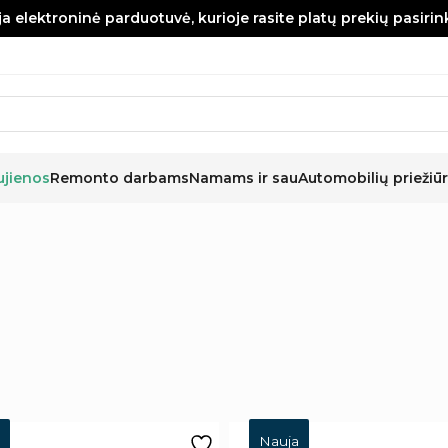
a elektroninė parduotuvė, kurioje rasite platų prekių pasiri
ujienos
Remonto darbams
Namams ir sau
Automobilių priežiūr
Nauja