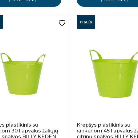
Nauja
s plastikinis su
Krepšys plastikinis su
om 30 l apvalus žaliųjų
rankenom 45 l apvalus ža
nų spalvos BILLY KEDEN
citrinų spalvos BILLY K