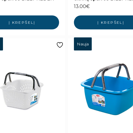
13.00
€
Į KREPŠELĮ
Į KREPŠELĮ
Nauja