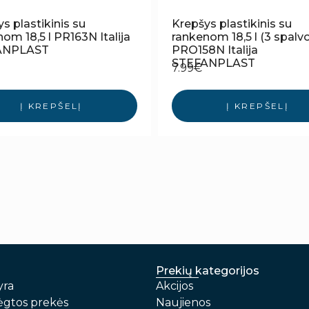
s plastikinis su
Krepšys plastikinis su
om 18,5 l PR163N Italija
rankenom 18,5 l (3 spalv
ANPLAST
PRO158N Italija
STEFANPLAST
7.99
€
Į KREPŠELĮ
Į KREPŠELĮ
Prekių kategorijos
yra
Akcijos
gtos prekės
Naujienos