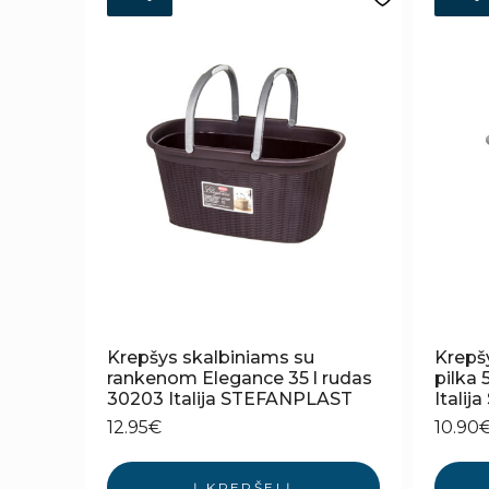
Krepšys skalbiniams su
Krepš
rankenom Elegance 35 l rudas
pilka
30203 Italija STEFANPLAST
Itali
12.95
€
10.90
Į KREPŠELĮ