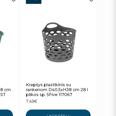
Krepšys plastikinis su
28 cm
rankenom D40,5xH38 cm 28 l
 ST
pilkos sp. 5Five 117067
7.49
€
Į KREPŠELĮ