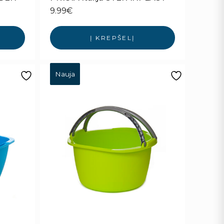
9.99
€
Į KREPŠELĮ
Nauja