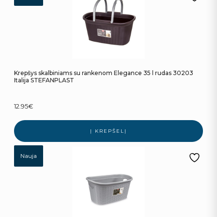
Krepšys skalbiniams su rankenom Elegance 35 l rudas 30203
Italija STEFANPLAST
12.95
€
Į KREPŠELĮ
Nauja