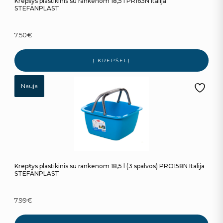
Krepšys plastikinis su rankenom 18,5 l PR163N Italija
STEFANPLAST
7.50
€
Į KREPŠELĮ
Nauja
Krepšys plastikinis su rankenom 18,5 l (3 spalvos) PRO158N Italija
STEFANPLAST
7.99
€