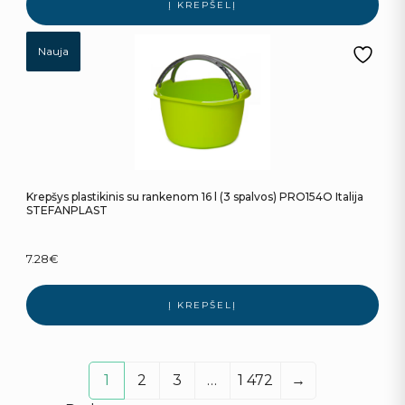
Į KREPŠELĮ
Nauja
Krepšys plastikinis su rankenom 16 l (3 spalvos) PRO154O Italija
STEFANPLAST
7.28
€
Į KREPŠELĮ
1
2
3
…
1 472
→