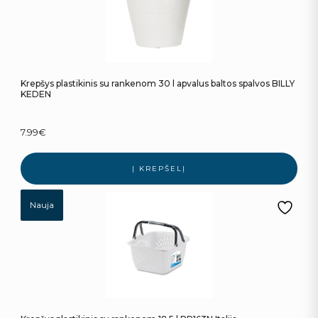
Krepšys plastikinis su rankenom 30 l apvalus baltos spalvos BILLY
KEDEN
7.99
€
Į KREPŠELĮ
Nauja