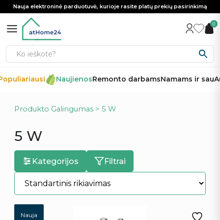
Nauja elektroninė parduotuvė, kurioje rasite platų prekių pasirinkimą
0
opuliariausi
Naujienos
Remonto darbams
Namams ir sau
Au
Produkto Galingumas > 5 W
5 W
Kategorijos
Filtrai
Nauja