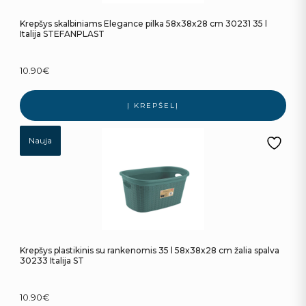
Krepšys skalbiniams Elegance pilka 58x38x28 cm 30231 35 l
Italija STEFANPLAST
10.90
€
Į KREPŠELĮ
Nauja
Krepšys plastikinis su rankenomis 35 l 58x38x28 cm žalia spalva
30233 Italija ST
10.90
€