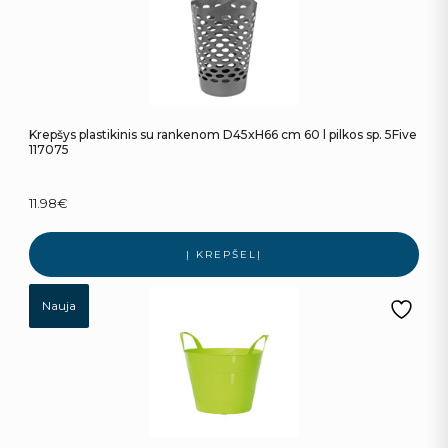
Krepšys plastikinis su rankenom D45xH66 cm 60 l pilkos sp. 5Five
117075
11.98
€
Į KREPŠELĮ
Nauja