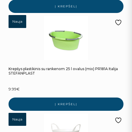
Į KREPŠELĮ
Nauja
Krepšys plastikinis su rankenom 25 l ovalus (mix) PR181A Italija
STEFANPLAST
9.99
€
Į KREPŠELĮ
Nauja