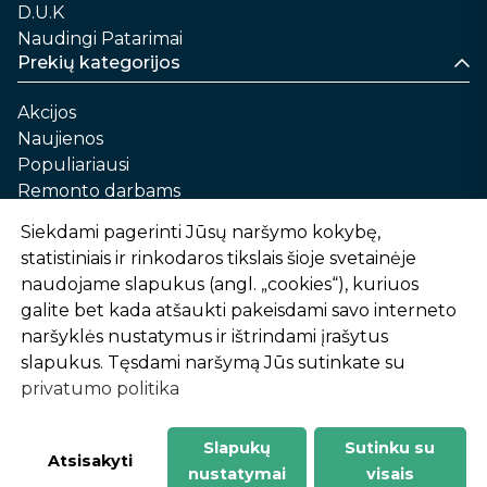
D.U.K
Naudingi Patarimai
Prekių kategorijos
Akcijos
Naujienos
Populiariausi
Remonto darbams
Namams ir sau
Siekdami pagerinti Jūsų naršymo kokybę,
Automobilių priežiūrai
statistiniais ir rinkodaros tikslais šioje svetainėje
Sodui ir daržui
naudojame slapukus (angl. „cookies“), kuriuos
Informacija
galite bet kada atšaukti pakeisdami savo interneto
naršyklės nustatymus ir ištrindami įrašytus
Apie mus
slapukus. Tęsdami naršymą Jūs sutinkate su
Prekių pirkimo – pardavimo taisyklės
privatumo politika
Prekių pristatymas ir atsiėmimas
Garantinis aptarnavimas ir prekių grąžinimas
Privatumo politika
Slapukų
Sutinku su
-
1
2
%
n
u
o
l
a
i
d
a
Atsisakyti
nustatymai
visais