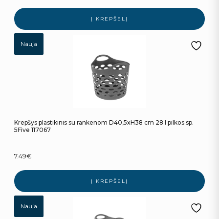
Į KREPŠELĮ
Nauja
Krepšys plastikinis su rankenom D40,5xH38 cm 28 l pilkos sp.
5Five 117067
7.49
€
Į KREPŠELĮ
Nauja