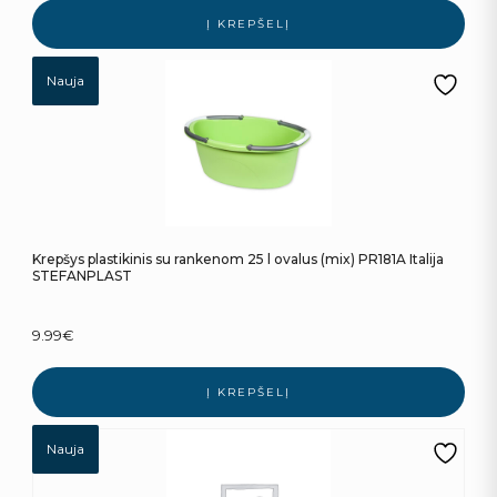
Į KREPŠELĮ
Nauja
Krepšys plastikinis su rankenom 25 l ovalus (mix) PR181A Italija
STEFANPLAST
9.99
€
Į KREPŠELĮ
Nauja