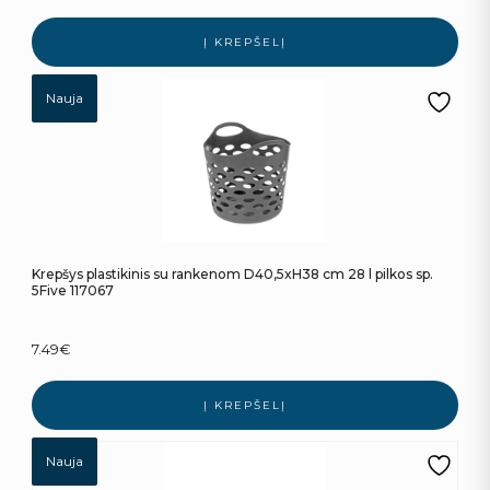
Į KREPŠELĮ
Nauja
Krepšys plastikinis su rankenom D40,5xH38 cm 28 l pilkos sp.
5Five 117067
7.49
€
Į KREPŠELĮ
Nauja