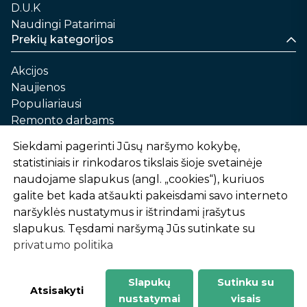
D.U.K
Naudingi Patarimai
Prekių kategorijos
Akcijos
Naujienos
Populiariausi
Remonto darbams
Namams ir sau
Siekdami pagerinti Jūsų naršymo kokybę,
Automobilių priežiūrai
statistiniais ir rinkodaros tikslais šioje svetainėje
Sodui ir daržui
naudojame slapukus (angl. „cookies“), kuriuos
Informacija
galite bet kada atšaukti pakeisdami savo interneto
naršyklės nustatymus ir ištrindami įrašytus
Apie mus
slapukus. Tęsdami naršymą Jūs sutinkate su
Prekių pirkimo – pardavimo taisyklės
privatumo politika
Prekių pristatymas ir atsiėmimas
Garantinis aptarnavimas ir prekių grąžinimas
Privatumo politika
Slapukų
Sutinku su
-
1
2
%
n
u
o
l
a
i
d
a
Atsisakyti
nustatymai
visais