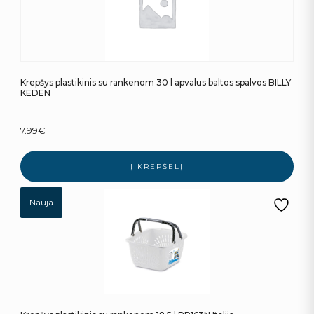
Krepšys plastikinis su rankenom 30 l apvalus baltos spalvos BILLY
KEDEN
7.99
€
Į KREPŠELĮ
Nauja