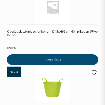
Krepšys plastikinis su rankenom D45xH66 cm 60 l pilkos sp. 5Five
117075
11.98
€
Į KREPŠELĮ
Nauja