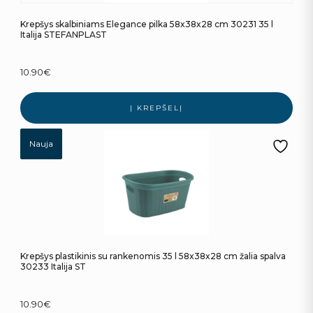
Krepšys skalbiniams Elegance pilka 58x38x28 cm 30231 35 l
Italija STEFANPLAST
10.90
€
Į KREPŠELĮ
Nauja
Krepšys plastikinis su rankenomis 35 l 58x38x28 cm žalia spalva
30233 Italija ST
10.90
€