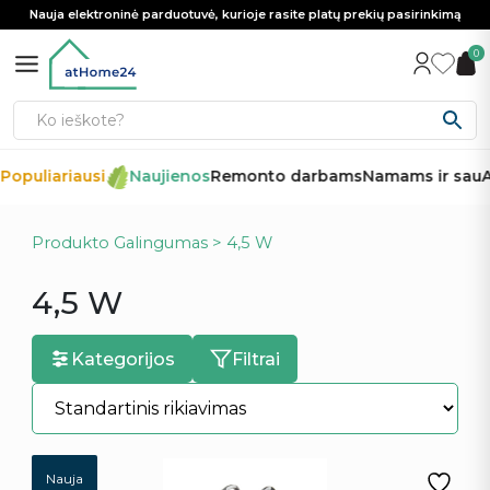
Nauja elektroninė parduotuvė, kurioje rasite platų prekių pasirinkimą
0
opuliariausi
Naujienos
Remonto darbams
Namams ir sau
Au
Produkto Galingumas > 4,5 W
4,5 W
Kategorijos
Filtrai
Nauja