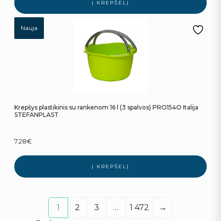
Į KREPŠELĮ
Nauja
Krepšys plastikinis su rankenom 16 l (3 spalvos) PRO154O Italija
STEFANPLAST
7.28
€
Į KREPŠELĮ
1
2
3
…
1 472
→