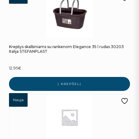
Krepšys skalbiniams su rankenom Elegance 35 l rudas 30203
Italija STEFANPLAST
12.95
€
Į KREPŠELĮ
Nauja