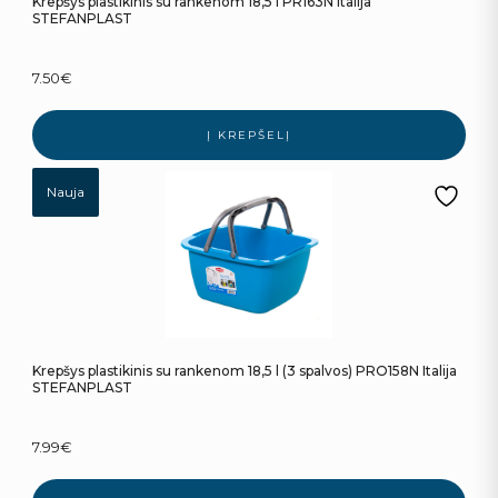
Krepšys plastikinis su rankenom 18,5 l PR163N Italija
STEFANPLAST
7.50
€
Į KREPŠELĮ
Nauja
Krepšys plastikinis su rankenom 18,5 l (3 spalvos) PRO158N Italija
STEFANPLAST
7.99
€