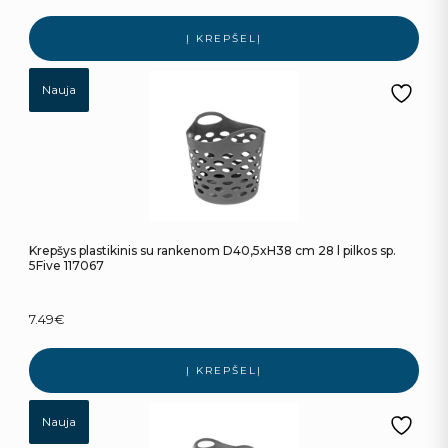
Į KREPŠELĮ
Nauja
Krepšys plastikinis su rankenom D40,5xH38 cm 28 l pilkos sp.
5Five 117067
7.49
€
Į KREPŠELĮ
Nauja