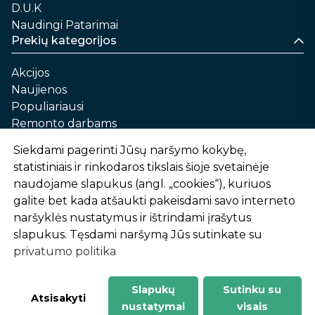
D.U.K
Naudingi Patarimai
Prekių kategorijos
Akcijos
Naujienos
Populiariausi
Remonto darbams
Namams ir sau
Siekdami pagerinti Jūsų naršymo kokybę,
Automobilių priežiūrai
statistiniais ir rinkodaros tikslais šioje svetainėje
Sodui ir daržui
naudojame slapukus (angl. „cookies“), kuriuos
Informacija
galite bet kada atšaukti pakeisdami savo interneto
naršyklės nustatymus ir ištrindami įrašytus
Apie mus
slapukus. Tęsdami naršymą Jūs sutinkate su
Prekių pirkimo – pardavimo taisyklės
privatumo politika
Prekių pristatymas ir atsiėmimas
Garantinis aptarnavimas ir prekių grąžinimas
Privatumo politika
Slapukų
Sutinku su
-
1
2
%
n
u
o
l
a
i
d
a
Atsisakyti
nustatymai
visais