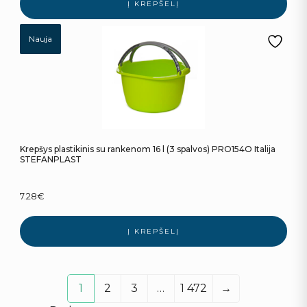
Į KREPŠELĮ
Nauja
Krepšys plastikinis su rankenom 16 l (3 spalvos) PRO154O Italija
STEFANPLAST
7.28
€
Į KREPŠELĮ
1
2
3
…
1 472
→