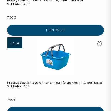
Krepšys plastikinis su rankenom 18,5 l PR163N Italija
STEFANPLAST
7.50
€
Į KREPŠELĮ
Nauja
Krepšys plastikinis su rankenom 18,5 l (3 spalvos) PRO158N Italija
STEFANPLAST
7.99
€