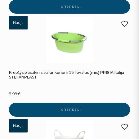
Į KREPŠELĮ
Nauja
Krepšys plastikinis su rankenom 25 l ovalus (mix) PR181A Italija
STEFANPLAST
9.99
€
Į KREPŠELĮ
Nauja