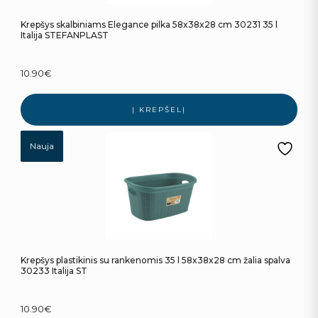
Krepšys skalbiniams Elegance pilka 58x38x28 cm 30231 35 l
Italija STEFANPLAST
10.90
€
Į KREPŠELĮ
Nauja
Krepšys plastikinis su rankenomis 35 l 58x38x28 cm žalia spalva
30233 Italija ST
10.90
€