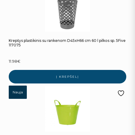
Krepšys plastikinis su rankenom D45xH66 cm 60 l pilkos sp. 5Five
117075
11.98
€
Į KREPŠELĮ
Nauja