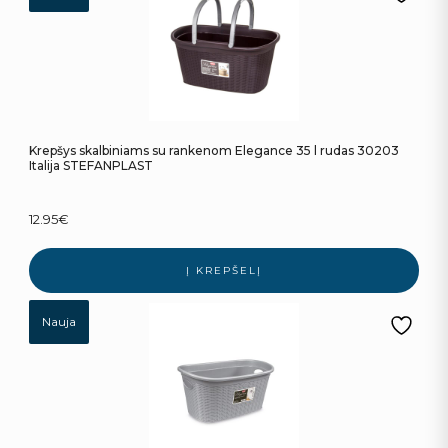
Krepšys skalbiniams su rankenom Elegance 35 l rudas 30203
Italija STEFANPLAST
12.95
€
Į KREPŠELĮ
Nauja