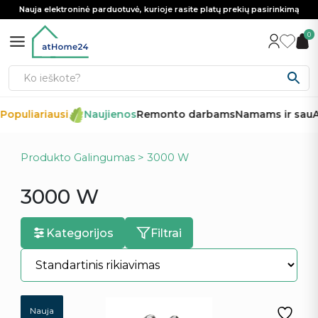
Nauja elektroninė parduotuvė, kurioje rasite platų prekių pasirinkimą
0
opuliariausi
Naujienos
Remonto darbams
Namams ir sau
Au
Produkto Galingumas > 3000 W
3000 W
Kategorijos
Filtrai
Nauja