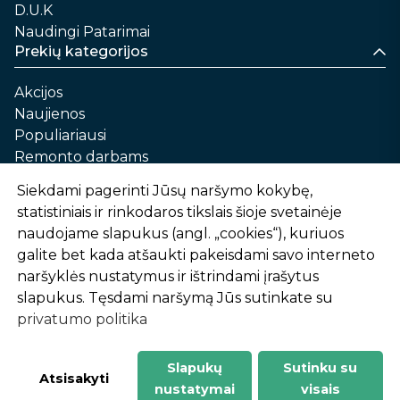
D.U.K
Naudingi Patarimai
Prekių kategorijos
Akcijos
Naujienos
Populiariausi
Remonto darbams
Namams ir sau
Siekdami pagerinti Jūsų naršymo kokybę,
Automobilių priežiūrai
statistiniais ir rinkodaros tikslais šioje svetainėje
Sodui ir daržui
naudojame slapukus (angl. „cookies“), kuriuos
Informacija
galite bet kada atšaukti pakeisdami savo interneto
naršyklės nustatymus ir ištrindami įrašytus
Apie mus
slapukus. Tęsdami naršymą Jūs sutinkate su
Prekių pirkimo – pardavimo taisyklės
privatumo politika
Prekių pristatymas ir atsiėmimas
Garantinis aptarnavimas ir prekių grąžinimas
Privatumo politika
Slapukų
Sutinku su
-
1
2
%
n
u
o
l
a
i
d
a
Atsisakyti
nustatymai
visais