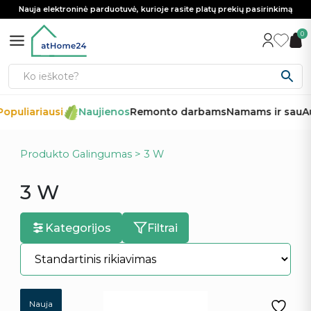
Nauja elektroninė parduotuvė, kurioje rasite platų prekių pasirinkimą
0
opuliariausi
Naujienos
Remonto darbams
Namams ir sau
Au
Produkto Galingumas > 3 W
3 W
Kategorijos
Filtrai
Nauja