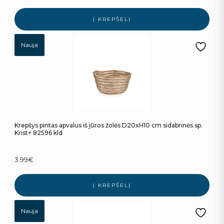
Į KREPŠELĮ
Nauja
Krepšys pintas apvalus iš jūros žolės D20xH10 cm sidabrinės sp.
Krist+ 82596 kld
3.99
€
Į KREPŠELĮ
Nauja