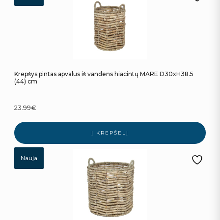
Krepšys pintas apvalus iš vandens hiacintų MARE D30xH38.5
(44) cm
23.99
€
Į KREPŠELĮ
Nauja