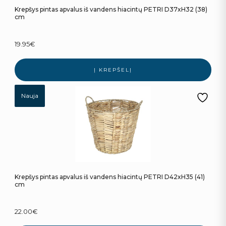
Krepšys pintas apvalus iš vandens hiacintų PETRI D37xH32 (38)
cm
19.95
€
Į KREPŠELĮ
Nauja
Krepšys pintas apvalus iš vandens hiacintų PETRI D42xH35 (41)
cm
22.00
€