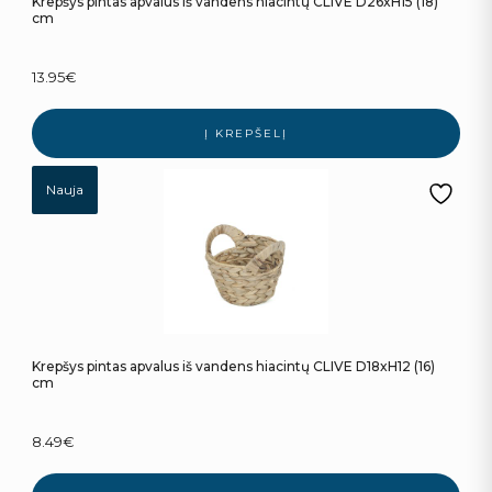
Krepšys pintas apvalus iš vandens hiacintų CLIVE D26xH15 (18)
cm
13.95
€
Į KREPŠELĮ
Nauja
Krepšys pintas apvalus iš vandens hiacintų CLIVE D18xH12 (16)
cm
8.49
€