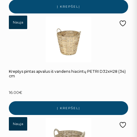
Į KREPŠELĮ
Nauja
Krepšys pintas apvalus iš vandens hiacintų PETRI D32xH28 (34)
cm
16.00
€
Į KREPŠELĮ
Nauja