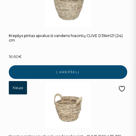
Krepšys pintas apvalus iš vandens hiacintų CLIVE D36xH21 (24)
cm
16.60
€
Į KREPŠELĮ
Nauja