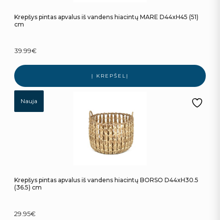
Krepšys pintas apvalus iš vandens hiacintų MARE D44xH45 (51)
cm
39.99
€
Į KREPŠELĮ
Nauja
Krepšys pintas apvalus iš vandens hiacintų BORSO D44xH30.5
(36.5) cm
29.95
€