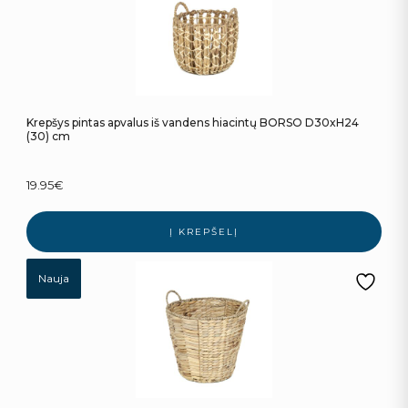
Krepšys pintas apvalus iš vandens hiacintų BORSO D30xH24
(30) cm
19.95
€
Į KREPŠELĮ
Nauja