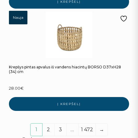
Į KREPŠELĮ
Nauja
Krepšys pintas apvalus iš vandens hiacintų BORSO D37xH28
(34) cm
28.00
€
Į KREPŠELĮ
1
2
3
…
1 472
→