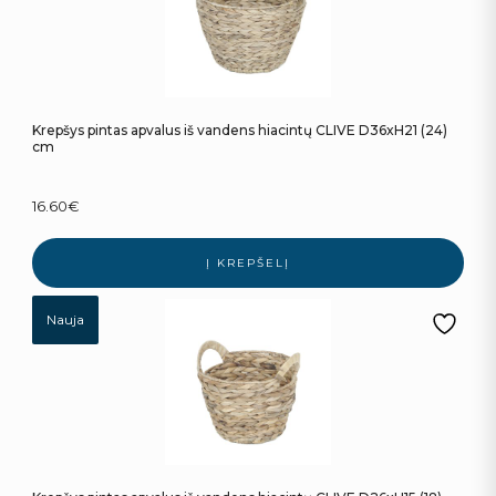
Krepšys pintas apvalus iš vandens hiacintų CLIVE D36xH21 (24)
cm
16.60
€
Į KREPŠELĮ
Nauja