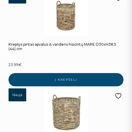
Krepšys pintas apvalus iš vandens hiacintų MARE D30xH38.5
(44) cm
23.99
€
Į KREPŠELĮ
Nauja