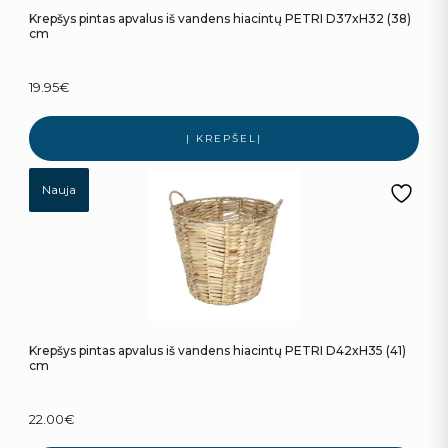
Krepšys pintas apvalus iš vandens hiacintų PETRI D37xH32 (38)
cm
19.95
€
Į KREPŠELĮ
Nauja
Krepšys pintas apvalus iš vandens hiacintų PETRI D42xH35 (41)
cm
22.00
€