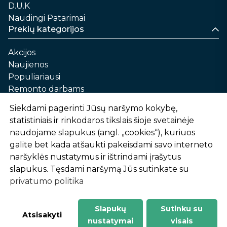
D.U.K
Naudingi Patarimai
Prekių kategorijos
Akcijos
Naujienos
Populiariausi
Remonto darbams
Namams ir sau
Siekdami pagerinti Jūsų naršymo kokybę,
Automobilių priežiūrai
statistiniais ir rinkodaros tikslais šioje svetainėje
Sodui ir daržui
naudojame slapukus (angl. „cookies“), kuriuos
Informacija
galite bet kada atšaukti pakeisdami savo interneto
naršyklės nustatymus ir ištrindami įrašytus
Apie mus
slapukus. Tęsdami naršymą Jūs sutinkate su
Prekių pirkimo – pardavimo taisyklės
privatumo politika
Prekių pristatymas ir atsiėmimas
Garantinis aptarnavimas ir prekių grąžinimas
Privatumo politika
Slapukų
Sutinku su
-
1
2
%
n
u
o
l
a
i
d
a
Atsisakyti
nustatymai
visais