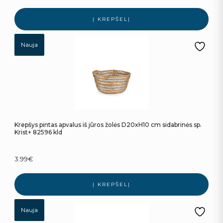
Į KREPŠELĮ
Nauja
Krepšys pintas apvalus iš jūros žolės D20xH10 cm sidabrinės sp.
Krist+ 82596 kld
3.99
€
Į KREPŠELĮ
Nauja