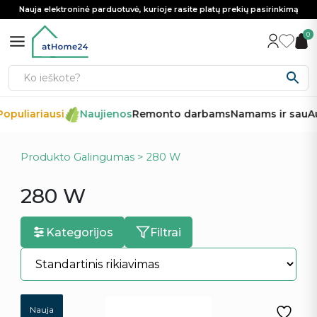
Nauja elektroninė parduotuvė, kurioje rasite platų prekių pasirinkimą
0
opuliariausi
Naujienos
Remonto darbams
Namams ir sau
Au
Produkto Galingumas > 280 W
280 W
Kategorijos
Filtrai
Nauja