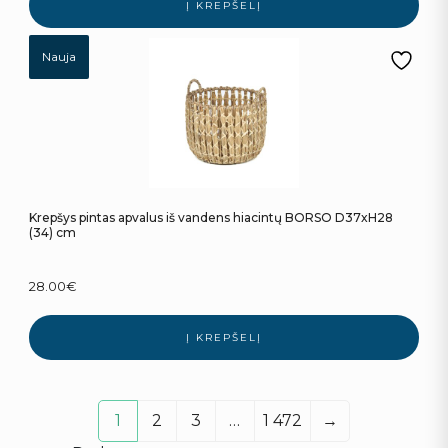
Į KREPŠELĮ
Nauja
Krepšys pintas apvalus iš vandens hiacintų BORSO D37xH28
(34) cm
28.00
€
Į KREPŠELĮ
1
2
3
…
1 472
→