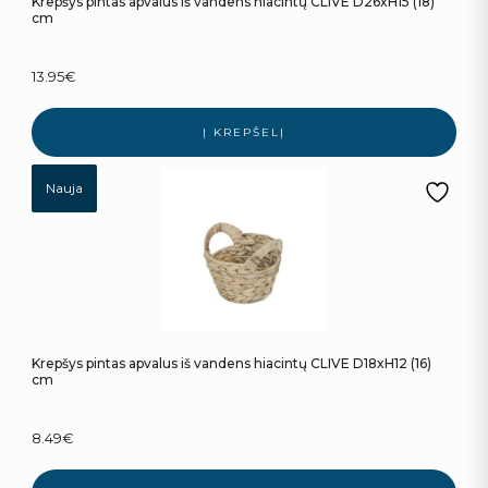
Krepšys pintas apvalus iš vandens hiacintų CLIVE D26xH15 (18)
cm
13.95
€
Į KREPŠELĮ
Nauja
Krepšys pintas apvalus iš vandens hiacintų CLIVE D18xH12 (16)
cm
8.49
€