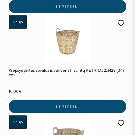
Į KREPŠELĮ
Nauja
Krepšys pintas apvalus iš vandens hiacintų PETRI D32xH28 (34)
cm
16.00
€
Į KREPŠELĮ
Nauja