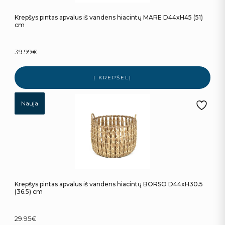
Krepšys pintas apvalus iš vandens hiacintų MARE D44xH45 (51)
cm
39.99
€
Į KREPŠELĮ
Nauja
Krepšys pintas apvalus iš vandens hiacintų BORSO D44xH30.5
(36.5) cm
29.95
€