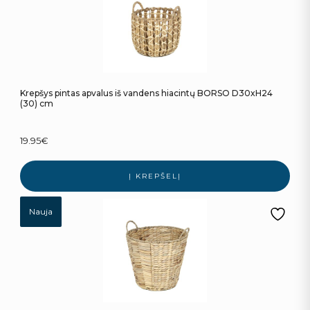
Krepšys pintas apvalus iš vandens hiacintų BORSO D30xH24
(30) cm
19.95
€
Į KREPŠELĮ
Nauja