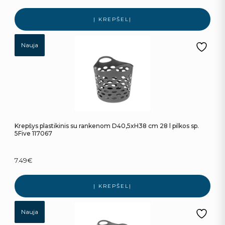
Į KREPŠELĮ
Nauja
Krepšys plastikinis su rankenom D40,5xH38 cm 28 l pilkos sp.
5Five 117067
7.49
€
Į KREPŠELĮ
Nauja