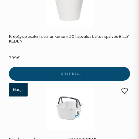
Krepšys plastikinis su rankenom 30 l apvalus baltos spalvos BILLY
KEDEN
7.99
€
Į KREPŠELĮ
Nauja