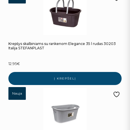
Krepšys skalbiniams su rankenom Elegance 35 l rudas 30203
Italija STEFANPLAST
12.95
€
Į KREPŠELĮ
Nauja