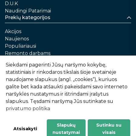
D.U.K
Naudingi Patarimai
Prekių kategorijos
Akcijos
Naujienos
Populiariausi
Remonto darbams
Namams ir sau
Siekdami pagerinti Jūsų naršymo kokybę,
Automobilių priežiūrai
statistiniais ir rinkodaros tikslais šioje svetainėje
Sodui ir daržui
naudojame slapukus (angl. „cookies“), kuriuos
Informacija
galite bet kada atšaukti pakeisdami savo interneto
naršyklės nustatymus ir ištrindami įrašytus
Apie mus
slapukus. Tęsdami naršymą Jūs sutinkate su
Prekių pirkimo – pardavimo taisyklės
privatumo politika
Prekių pristatymas ir atsiėmimas
Garantinis aptarnavimas ir prekių grąžinimas
Privatumo politika
Slapukų
Sutinku su
-
1
2
%
n
u
o
l
a
i
d
a
Atsisakyti
nustatymai
visais