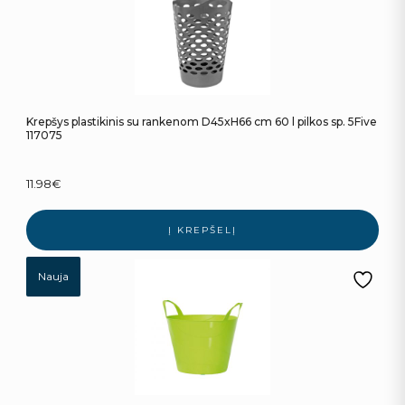
Krepšys plastikinis su rankenom D45xH66 cm 60 l pilkos sp. 5Five
117075
11.98
€
Į KREPŠELĮ
Nauja