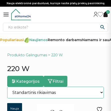
Nauja elektroninė parduotuvė, kurioje rasite platų prekių pasirinkimą
0
opuliariausi
Naujienos
Remonto darbams
Namams ir sau
Au
Produkto Galingumas > 220 W
220 W
Kategorijos
Filtrai
Nauja