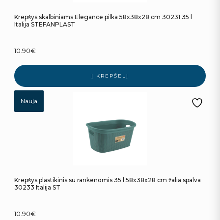
Krepšys skalbiniams Elegance pilka 58x38x28 cm 30231 35 l
Italija STEFANPLAST
10.90
€
Į KREPŠELĮ
Nauja
Krepšys plastikinis su rankenomis 35 l 58x38x28 cm žalia spalva
30233 Italija ST
10.90
€