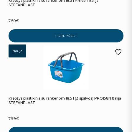
Krepšys plastikinis su rankenom 18,5 l PR163N Italija
STEFANPLAST
7.50
€
Į KREPŠELĮ
Nauja
Krepšys plastikinis su rankenom 18,5 l (3 spalvos) PRO158N Italija
STEFANPLAST
7.99
€