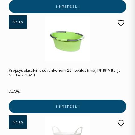
Į KREPŠELĮ
Nauja
Krepšys plastikinis su rankenom 25 l ovalus (mix) PR181A Italija
STEFANPLAST
9.99
€
Į KREPŠELĮ
Nauja