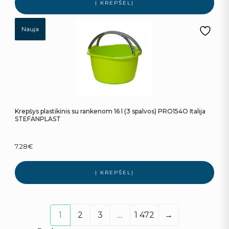
Į KREPŠELĮ
Nauja
Krepšys plastikinis su rankenom 16 l (3 spalvos) PRO154O Italija
STEFANPLAST
7.28
€
Į KREPŠELĮ
1
2
3
…
1 472
→