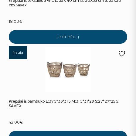
Krepšiai iš tekstilės 3 vnt. L: 35X 40 cm M: 30X35 cm S: 25X30
cm Savex
18.00
€
Į KREPŠELĮ
Nauja
Krepšiai iš bambuko L:37.5*36*31.5 M:31.5*31*29 S:27*27*25.5
SAVEX
42.00
€