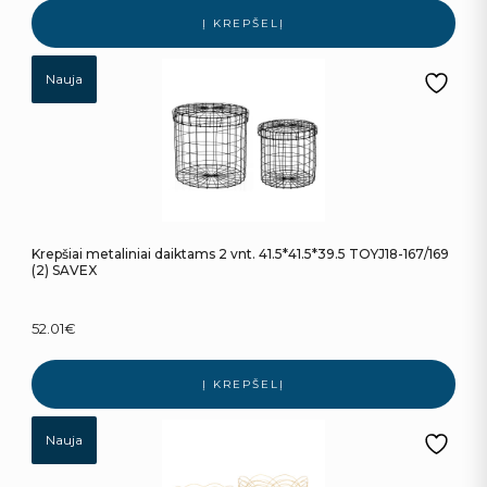
Į KREPŠELĮ
Nauja
Krepšiai metaliniai daiktams 2 vnt. 41.5*41.5*39.5 TOYJ18-167/169
(2) SAVEX
52.01
€
Į KREPŠELĮ
Nauja