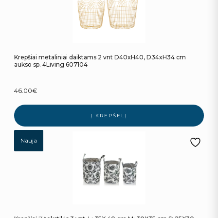
Krepšiai metaliniai daiktams 2 vnt D40xH40, D34xH34 cm
aukso sp. 4Living 607104
46.00
€
Į KREPŠELĮ
Nauja