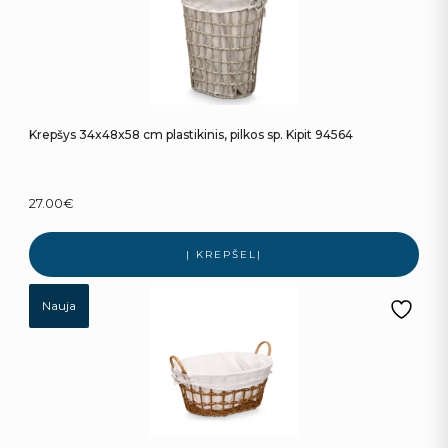
Krepšys 34x48x58 cm plastikinis, pilkos sp. Kipit 94564
27.00
€
Į KREPŠELĮ
Nauja