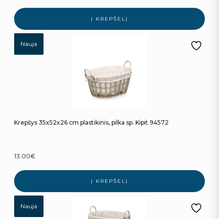
Į KREPŠELĮ
Nauja
Krepšys 35x52x26 cm plastikinis, pilka sp. Kipit 94572
13.00
€
Į KREPŠELĮ
Nauja