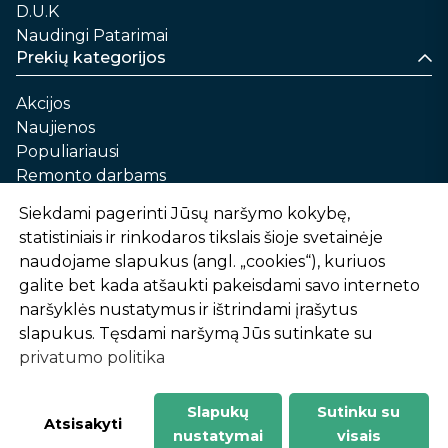
D.U.K
Naudingi Patarimai
Prekių kategorijos
Akcijos
Naujienos
Populiariausi
Remonto darbams
Namams ir sau
Siekdami pagerinti Jūsų naršymo kokybę,
Automobilių priežiūrai
statistiniais ir rinkodaros tikslais šioje svetainėje
Sodui ir daržui
naudojame slapukus (angl. „cookies“), kuriuos
Informacija
galite bet kada atšaukti pakeisdami savo interneto
naršyklės nustatymus ir ištrindami įrašytus
Apie mus
slapukus. Tęsdami naršymą Jūs sutinkate su
Prekių pirkimo – pardavimo taisyklės
privatumo politika
Prekių pristatymas ir atsiėmimas
Garantinis aptarnavimas ir prekių grąžinimas
Privatumo politika
Slapukų
Sutinku su
-
1
2
%
n
u
o
l
a
i
d
a
Atsisakyti
nustatymai
visais