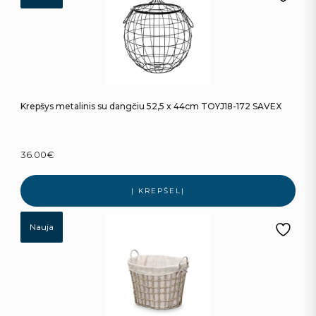
Krepšys metalinis su dangčiu 52,5 x 44cm TOYJ18-172 SAVEX
36.00
€
Į KREPŠELĮ
Nauja