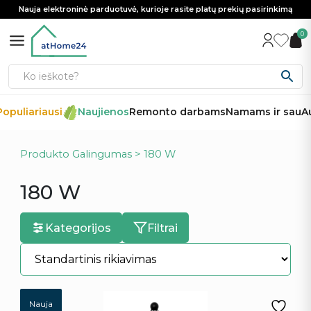
Nauja elektroninė parduotuvė, kurioje rasite platų prekių pasirinkimą
0
opuliariausi
Naujienos
Remonto darbams
Namams ir sau
Au
Produkto Galingumas > 180 W
180 W
Kategorijos
Filtrai
Nauja