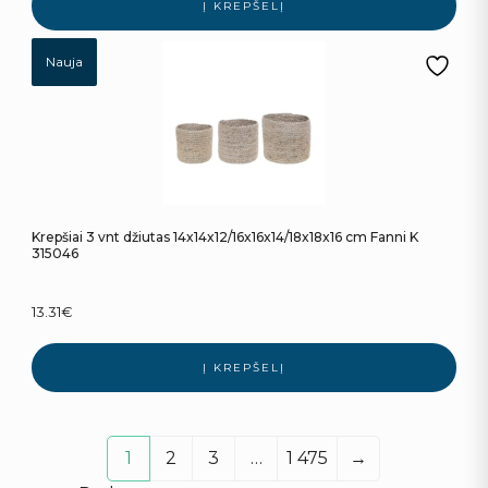
Į KREPŠELĮ
Nauja
Krepšiai 3 vnt džiutas 14x14x12/16x16x14/18x18x16 cm Fanni K
315046
13.31
€
Į KREPŠELĮ
1
2
3
…
1 475
→