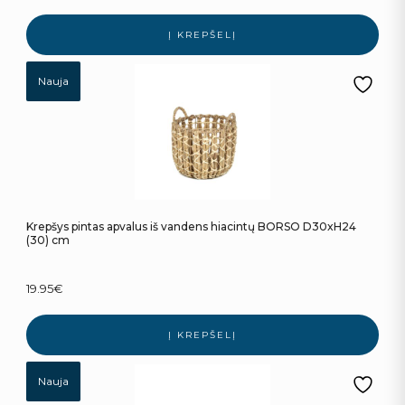
Į KREPŠELĮ
Nauja
Krepšys pintas apvalus iš vandens hiacintų BORSO D30xH24
(30) cm
19.95
€
Į KREPŠELĮ
Nauja