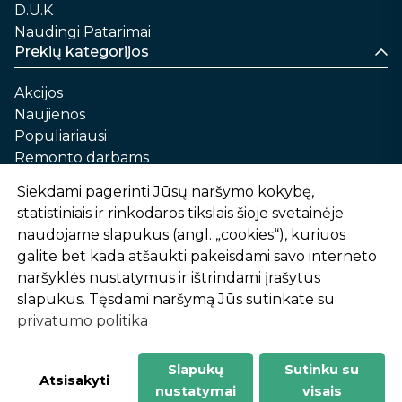
D.U.K
Naudingi Patarimai
Prekių kategorijos
Akcijos
Naujienos
Populiariausi
Remonto darbams
Namams ir sau
Siekdami pagerinti Jūsų naršymo kokybę,
Automobilių priežiūrai
statistiniais ir rinkodaros tikslais šioje svetainėje
Sodui ir daržui
naudojame slapukus (angl. „cookies“), kuriuos
Informacija
galite bet kada atšaukti pakeisdami savo interneto
naršyklės nustatymus ir ištrindami įrašytus
Apie mus
slapukus. Tęsdami naršymą Jūs sutinkate su
Prekių pirkimo – pardavimo taisyklės
privatumo politika
Prekių pristatymas ir atsiėmimas
Garantinis aptarnavimas ir prekių grąžinimas
Privatumo politika
Slapukų
Sutinku su
-
1
2
%
n
u
o
l
a
i
d
a
Atsisakyti
nustatymai
visais