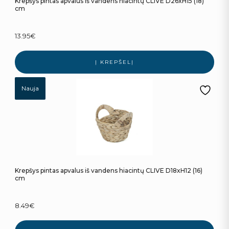
Krepšys pintas apvalus iš vandens hiacintų CLIVE D26xH15 (18)
cm
13.95
€
Į KREPŠELĮ
Nauja
Krepšys pintas apvalus iš vandens hiacintų CLIVE D18xH12 (16)
cm
8.49
€