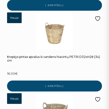
Į KREPŠELĮ
Nauja
Krepšys pintas apvalus iš vandens hiacintų PETRI D32xH28 (34)
cm
16.00
€
Į KREPŠELĮ
Nauja