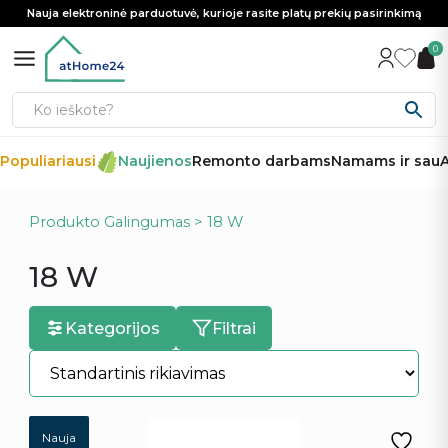
Nauja elektroninė parduotuvė, kurioje rasite platų prekių pasirinkimą
0
opuliariausi
Naujienos
Remonto darbams
Namams ir sau
Au
Produkto Galingumas > 18 W
18 W
Kategorijos
Filtrai
Nauja