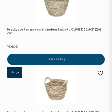
Krepšys pintas apvalus iš vandens hiacintų CLIVE D36xH21 (24)
cm
16.60
€
Į KREPŠELĮ
Nauja