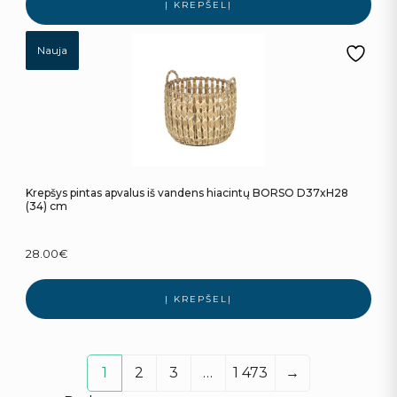
Į KREPŠELĮ
Nauja
Krepšys pintas apvalus iš vandens hiacintų BORSO D37xH28
(34) cm
28.00
€
Į KREPŠELĮ
1
2
3
…
1 473
→