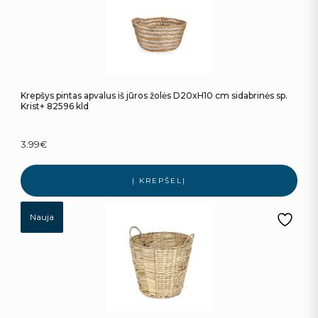
Krepšys pintas apvalus iš jūros žolės D20xH10 cm sidabrinės sp.
Krist+ 82596 kld
3.99
€
Į KREPŠELĮ
Nauja