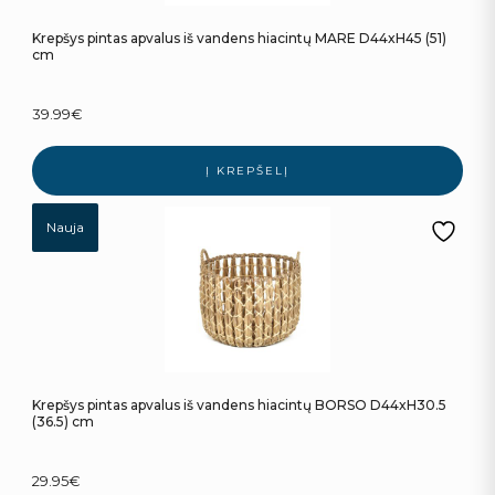
Krepšys pintas apvalus iš vandens hiacintų MARE D44xH45 (51)
cm
39.99
€
Į KREPŠELĮ
Nauja
Krepšys pintas apvalus iš vandens hiacintų BORSO D44xH30.5
(36.5) cm
29.95
€