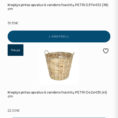
Krepšys pintas apvalus iš vandens hiacintų PETRI D37xH32 (38)
cm
19.95
€
Į KREPŠELĮ
Nauja
Krepšys pintas apvalus iš vandens hiacintų PETRI D42xH35 (41)
cm
22.00
€