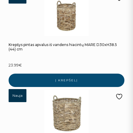
Krepšys pintas apvalus iš vandens hiacintų MARE D30xH38.5
(44) cm
23.99
€
Į KREPŠELĮ
Nauja