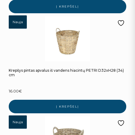
Į KREPŠELĮ
Nauja
Krepšys pintas apvalus iš vandens hiacintų PETRI D32xH28 (34)
cm
16.00
€
Į KREPŠELĮ
Nauja