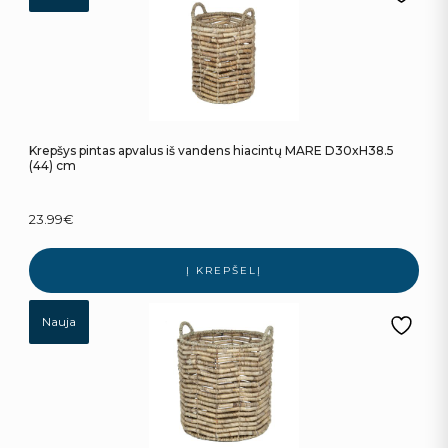
Krepšys pintas apvalus iš vandens hiacintų MARE D30xH38.5
(44) cm
23.99
€
Į KREPŠELĮ
Nauja