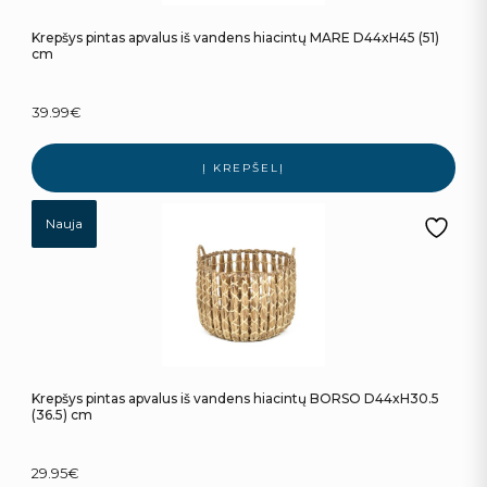
Krepšys pintas apvalus iš vandens hiacintų MARE D44xH45 (51)
cm
39.99
€
Į KREPŠELĮ
Nauja
Krepšys pintas apvalus iš vandens hiacintų BORSO D44xH30.5
(36.5) cm
29.95
€