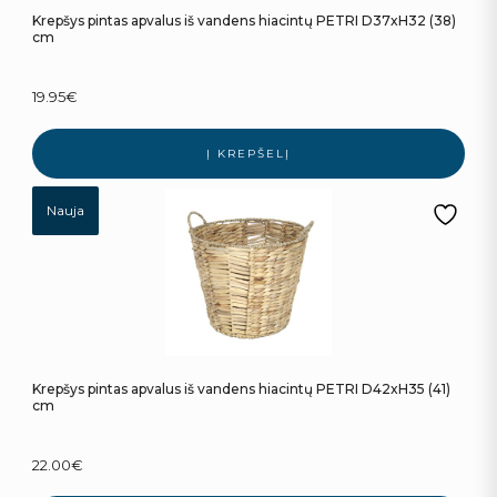
Krepšys pintas apvalus iš vandens hiacintų PETRI D37xH32 (38)
cm
19.95
€
Į KREPŠELĮ
Nauja
Krepšys pintas apvalus iš vandens hiacintų PETRI D42xH35 (41)
cm
22.00
€