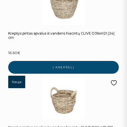
Krepšys pintas apvalus iš vandens hiacintų CLIVE D36xH21 (24)
cm
16.60
€
Į KREPŠELĮ
Nauja