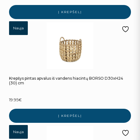
Į KREPŠELĮ
Nauja
Krepšys pintas apvalus iš vandens hiacintų BORSO D30xH24
(30) cm
19.95
€
Į KREPŠELĮ
Nauja