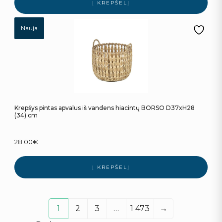
Į KREPŠELĮ
Nauja
Krepšys pintas apvalus iš vandens hiacintų BORSO D37xH28
(34) cm
28.00
€
Į KREPŠELĮ
1
2
3
…
1 473
→