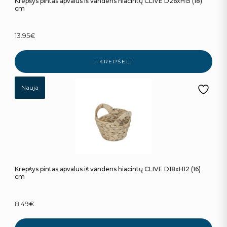
Krepšys pintas apvalus iš vandens hiacintų CLIVE D26xH15 (18)
cm
13.95
€
Į KREPŠELĮ
Nauja
Krepšys pintas apvalus iš vandens hiacintų CLIVE D18xH12 (16)
cm
8.49
€