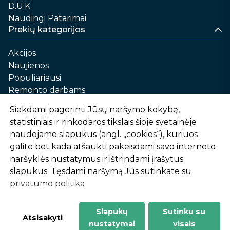
D.U.K
Naudingi Patarimai
Prekių kategorijos
Akcijos
Naujienos
Populiariausi
Remonto darbams
Namams ir sau
Siekdami pagerinti Jūsų naršymo kokybę,
Automobilių priežiūrai
statistiniais ir rinkodaros tikslais šioje svetainėje
Sodui ir daržui
naudojame slapukus (angl. „cookies“), kuriuos
Informacija
galite bet kada atšaukti pakeisdami savo interneto
naršyklės nustatymus ir ištrindami įrašytus
Apie mus
slapukus. Tęsdami naršymą Jūs sutinkate su
Prekių pirkimo – pardavimo taisyklės
privatumo politika
Prekių pristatymas ir atsiėmimas
Garantinis aptarnavimas ir prekių grąžinimas
Privatumo politika
Slapukų
Sutinku su
-
1
2
%
n
u
o
l
a
i
d
a
Atsisakyti
nustatymai
visais