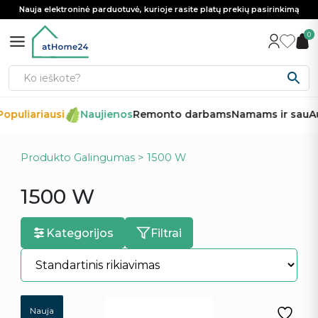
Nauja elektroninė parduotuvė, kurioje rasite platų prekių pasirinkimą
0
opuliariausi
Naujienos
Remonto darbams
Namams ir sau
Au
Produkto Galingumas > 1500 W
1500 W
Kategorijos
Filtrai
Nauja