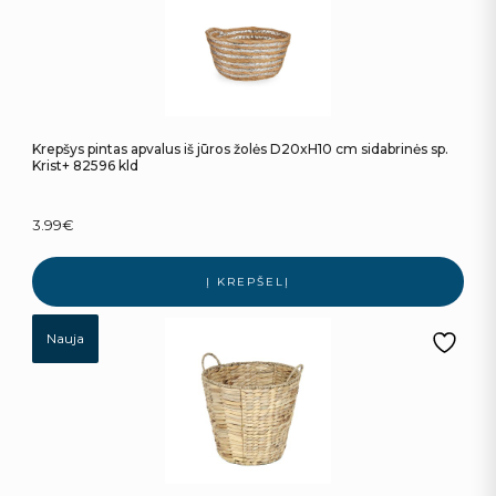
Krepšys pintas apvalus iš jūros žolės D20xH10 cm sidabrinės sp.
Krist+ 82596 kld
3.99
€
Į KREPŠELĮ
Nauja