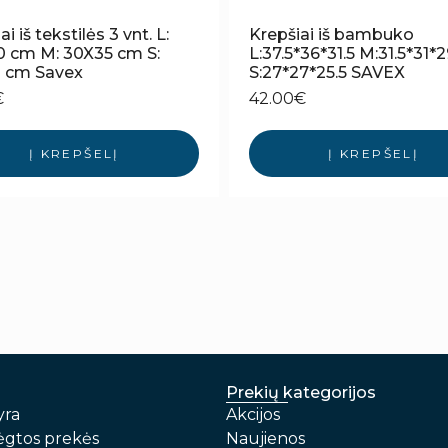
i iš tekstilės 3 vnt. L:
Krepšiai iš bambuko
0 cm M: 30X35 cm S:
L:37.5*36*31.5 M:31.5*31*
 cm Savex
S:27*27*25.5 SAVEX
€
42.00
€
Į KREPŠELĮ
Į KREPŠELĮ
Prekių kategorijos
yra
Akcijos
gtos prekės
Naujienos