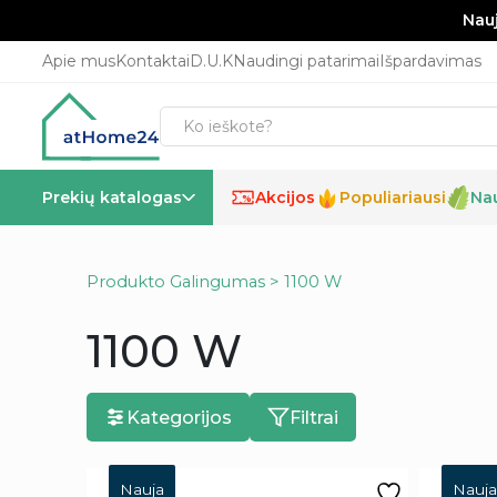
Nauj
Apie mus
Kontaktai
D.U.K
Naudingi patarimai
Išpardavimas
Prekių katalogas
Akcijos
Populiariausi
Na
%
Produkto Galingumas > 1100 W
1100 W
Kategorijos
Filtrai
Nauja
Nauja