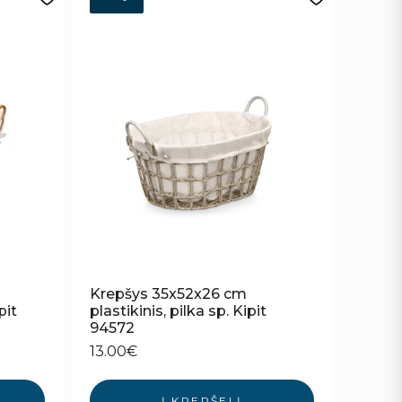
Krepšys 35x52x26 cm
pit
plastikinis, pilka sp. Kipit
94572
13.00
€
Į KREPŠELĮ