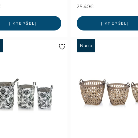
€
25.40
€
Į KREPŠELĮ
Į KREPŠELĮ
Nauja