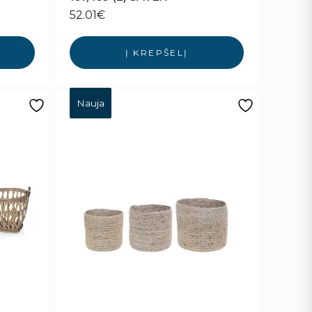
52.01
€
Į KREPŠELĮ
Nauja