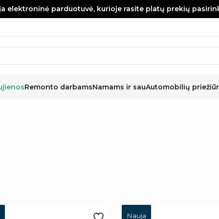
a elektroninė parduotuvė, kurioje rasite platų prekių pasiri
ujienos
Remonto darbams
Namams ir sau
Automobilių priežiūr
Nauja