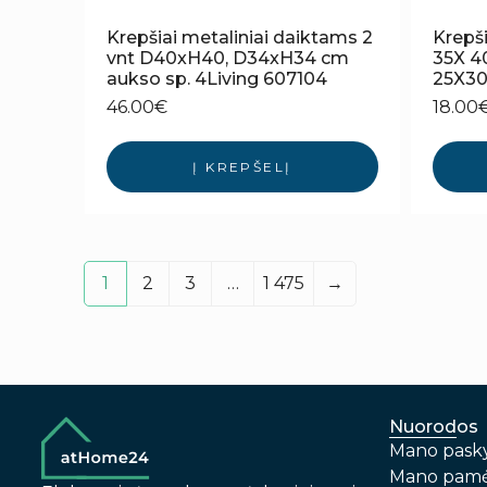
Krepšiai metaliniai daiktams 2
Krepšia
vnt D40xH40, D34xH34 cm
35X 4
aukso sp. 4Living 607104
25X30
46.00
€
18.00
Į KREPŠELĮ
1
2
3
…
1 475
→
Nuorodos
Mano pask
Mano pamė