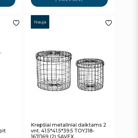
Nauja
Krepšiai metaliniai daiktams 2
pit
vnt. 41.5*41.5*39.5 TOYJ18-
167/169 (2) SAVEX