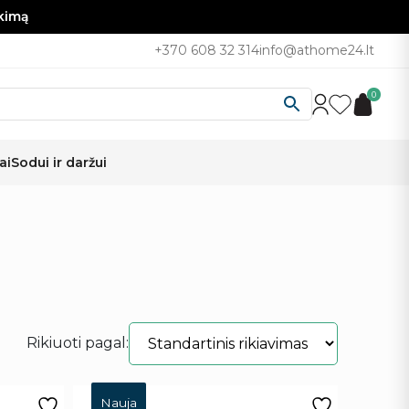
nkimą
+370 608 32 314
info@athome24.lt
0
ai
Sodui ir daržui
Rikiuoti pagal:
Nauja