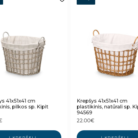
ys 41x51x41 cm
Krepšys 41x51x41 cm
inis, pilkos sp. Kipit
plastikinis, natūrali sp. Ki
8
94569
€
22.00
€
Į KREPŠELĮ
Į KREPŠELĮ