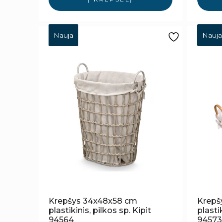
Nauja
Nauja
Krepšys 34x48x58 cm
Krepš
plastikinis, pilkos sp. Kipit
plastik
94564
94573