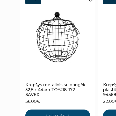
Krepšys metalinis su dangčiu
Krepš
52,5 x 44cm TOYJ18-172
plastik
SAVEX
9456
36.00
€
22.00
Į KREPŠELĮ