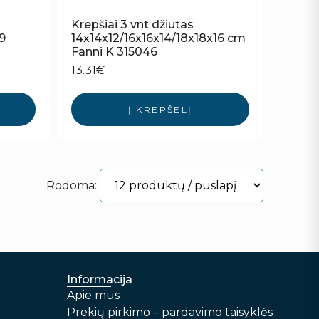
Krepšiai 3 vnt džiutas
29
14x14x12/16x16x14/18x18x16 cm
Fanni K 315046
13.31
€
Į KREPŠELĮ
Rodoma:
Informacija
Apie mus
Prekių pirkimo – pardavimo taisyklės