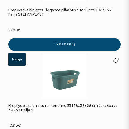
Krepšys skalbiniams Elegance pilka 58x38x28 cm 30231 35 l
Italija STEFANPLAST
10.90
€
Į KREPŠELĮ
Nauja
Krepšys plastikinis su rankenomis 35 l 58x38x28 cm žalia spalva
30233 Italija ST
10.90
€