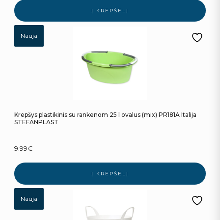
Į KREPŠELĮ
Nauja
Krepšys plastikinis su rankenom 25 l ovalus (mix) PR181A Italija
STEFANPLAST
9.99
€
Į KREPŠELĮ
Nauja