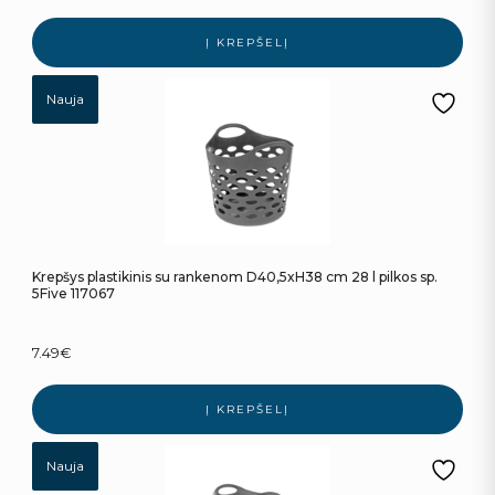
Į KREPŠELĮ
Nauja
Krepšys plastikinis su rankenom D40,5xH38 cm 28 l pilkos sp.
5Five 117067
7.49
€
Į KREPŠELĮ
Nauja