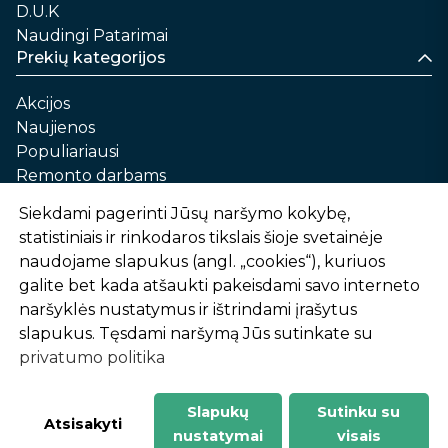
D.U.K
Naudingi Patarimai
Prekių kategorijos
Akcijos
Naujienos
Populiariausi
Remonto darbams
Namams ir sau
Siekdami pagerinti Jūsų naršymo kokybę,
Automobilių priežiūrai
statistiniais ir rinkodaros tikslais šioje svetainėje
Sodui ir daržui
naudojame slapukus (angl. „cookies“), kuriuos
Informacija
galite bet kada atšaukti pakeisdami savo interneto
naršyklės nustatymus ir ištrindami įrašytus
Apie mus
slapukus. Tęsdami naršymą Jūs sutinkate su
Prekių pirkimo – pardavimo taisyklės
privatumo politika
Prekių pristatymas ir atsiėmimas
Garantinis aptarnavimas ir prekių grąžinimas
Privatumo politika
Slapukų
Sutinku su
-
1
2
%
n
u
o
l
a
i
d
a
Atsisakyti
nustatymai
visais