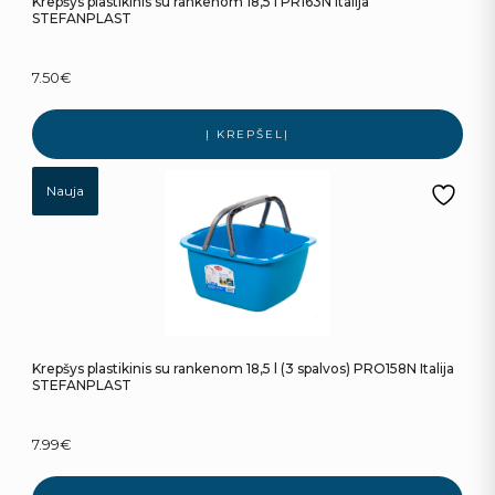
Krepšys plastikinis su rankenom 18,5 l PR163N Italija
STEFANPLAST
7.50
€
Į KREPŠELĮ
Nauja
Krepšys plastikinis su rankenom 18,5 l (3 spalvos) PRO158N Italija
STEFANPLAST
7.99
€