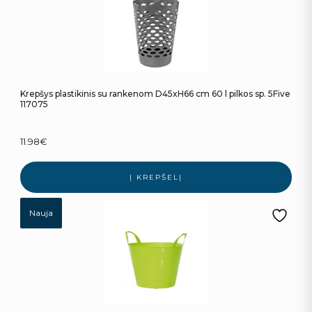
Krepšys plastikinis su rankenom D45xH66 cm 60 l pilkos sp. 5Five
117075
11.98
€
Į KREPŠELĮ
Nauja