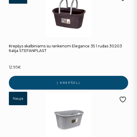
Krepšys skalbiniams su rankenom Elegance 35 l rudas 30203
Italija STEFANPLAST
12.95
€
Į KREPŠELĮ
Nauja