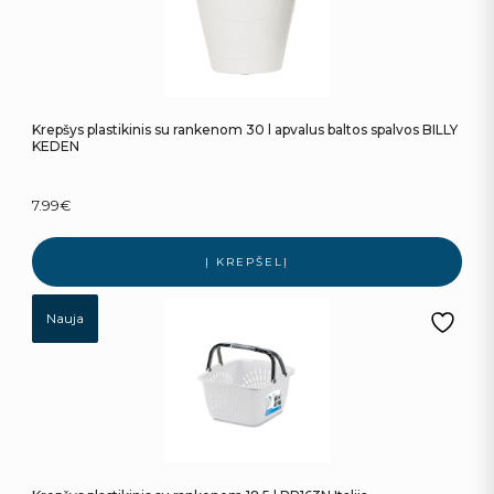
Krepšys plastikinis su rankenom 30 l apvalus baltos spalvos BILLY
KEDEN
7.99
€
Į KREPŠELĮ
Nauja