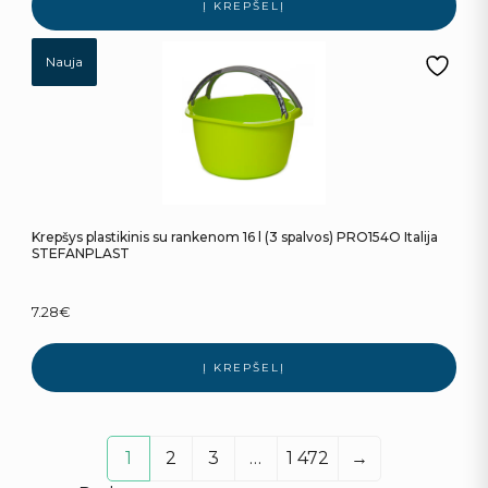
Į KREPŠELĮ
Nauja
Krepšys plastikinis su rankenom 16 l (3 spalvos) PRO154O Italija
STEFANPLAST
7.28
€
Į KREPŠELĮ
1
2
3
…
1 472
→