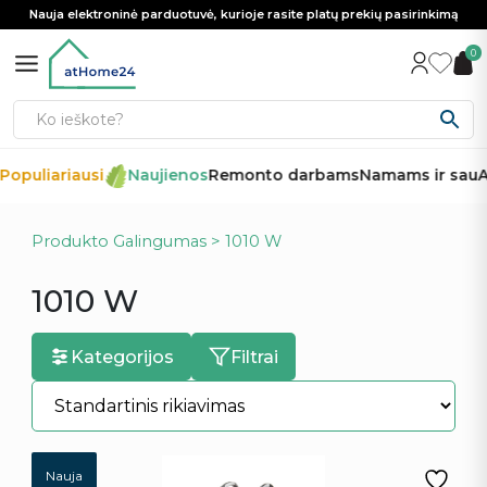
Nauja elektroninė parduotuvė, kurioje rasite platų prekių pasirinkimą
0
Populiariausi
Naujienos
Remonto darbams
Namams ir sau
A
Produkto Galingumas > 1010 W
1010 W
Kategorijos
Filtrai
Nauja