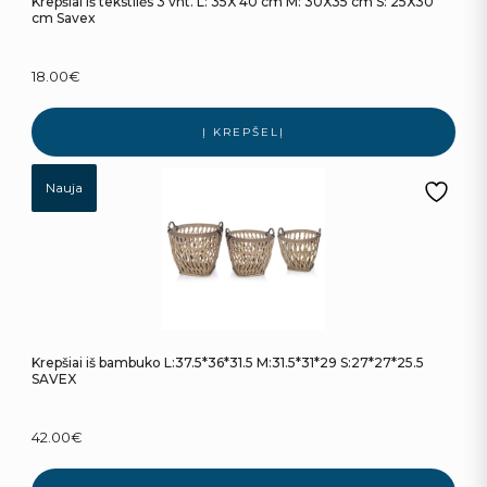
Krepšiai iš tekstilės 3 vnt. L: 35X 40 cm M: 30X35 cm S: 25X30
cm Savex
18.00
€
Į KREPŠELĮ
Nauja
Krepšiai iš bambuko L:37.5*36*31.5 M:31.5*31*29 S:27*27*25.5
SAVEX
42.00
€