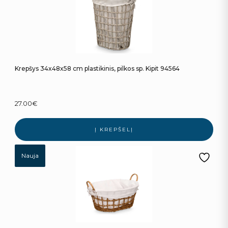
Krepšys 34x48x58 cm plastikinis, pilkos sp. Kipit 94564
27.00
€
Į KREPŠELĮ
Nauja