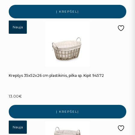
Į KREPŠELĮ
Nauja
Krepšys 35x52x26 cm plastikinis, pilka sp. Kipit 94572
13.00
€
Į KREPŠELĮ
Nauja