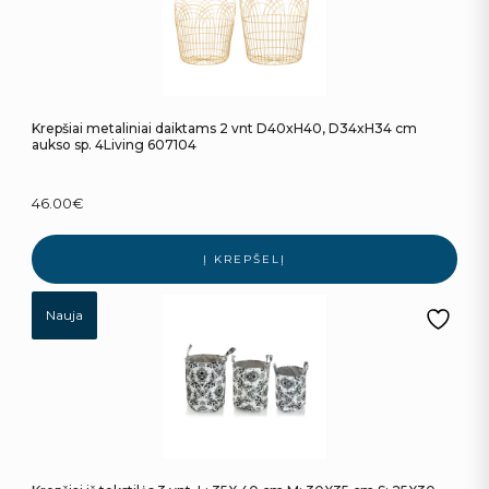
Krepšiai metaliniai daiktams 2 vnt D40xH40, D34xH34 cm
aukso sp. 4Living 607104
46.00
€
Į KREPŠELĮ
Nauja