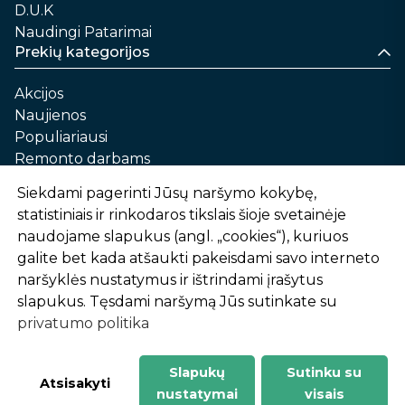
D.U.K
Naudingi Patarimai
Prekių kategorijos
Akcijos
Naujienos
Populiariausi
Remonto darbams
Namams ir sau
Siekdami pagerinti Jūsų naršymo kokybę,
Automobilių priežiūrai
statistiniais ir rinkodaros tikslais šioje svetainėje
Sodui ir daržui
naudojame slapukus (angl. „cookies“), kuriuos
Informacija
galite bet kada atšaukti pakeisdami savo interneto
naršyklės nustatymus ir ištrindami įrašytus
Apie mus
slapukus. Tęsdami naršymą Jūs sutinkate su
Prekių pirkimo – pardavimo taisyklės
privatumo politika
Prekių pristatymas ir atsiėmimas
Garantinis aptarnavimas ir prekių grąžinimas
Privatumo politika
Slapukų
Sutinku su
Atsisakyti
nustatymai
visais