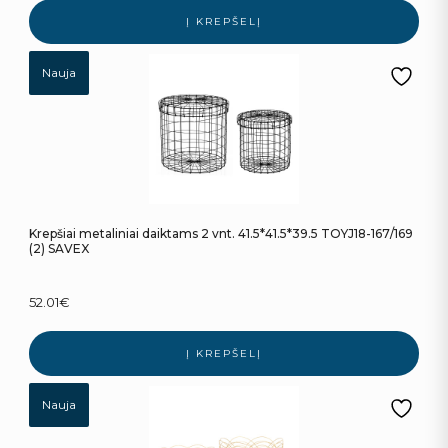
Į KREPŠELĮ
Nauja
Krepšiai metaliniai daiktams 2 vnt. 41.5*41.5*39.5 TOYJ18-167/169
(2) SAVEX
52.01
€
Į KREPŠELĮ
Nauja