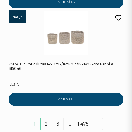
Į KREPŠELĮ
Nauja
Krepšiai 3 vnt džiutas 14x14x12/16x16x14/18x18x16 cm Fanni K
315046
13.31
€
Į KREPŠELĮ
1
2
3
…
1 475
→