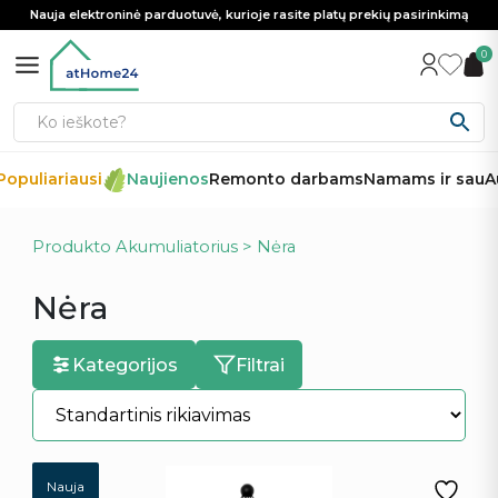
Nauja elektroninė parduotuvė, kurioje rasite platų prekių pasirinkimą
0
opuliariausi
Naujienos
Remonto darbams
Namams ir sau
Au
Produkto Akumuliatorius > Nėra
Nėra
Kategorijos
Filtrai
Nauja