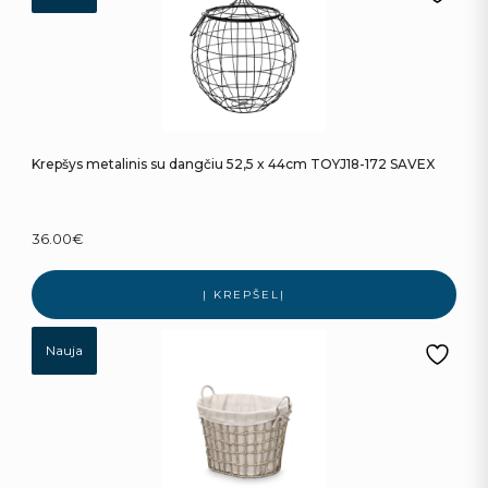
Krepšys metalinis su dangčiu 52,5 x 44cm TOYJ18-172 SAVEX
36.00
€
Į KREPŠELĮ
Nauja